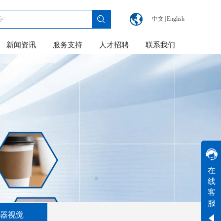
中文
|
English
新闻资讯
服务支持
人才招聘
联系我们
黄工
在
线
工作时间
客
周一
至
周六
8:30-17:30
服
器视觉