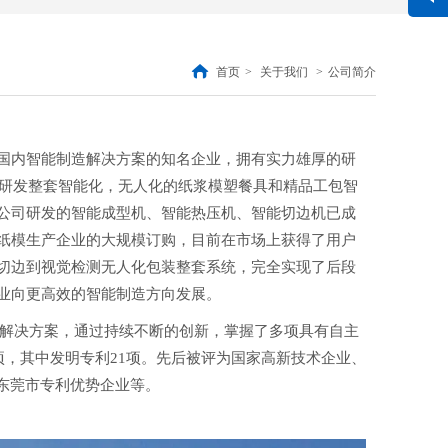
联系方式
总机
0769-87361606
黄生
18824586090
首页
>
关于我们
>
公司简介
李生
13929969685
内智能制造解决方案的知名企业，拥有实力雄厚的研
先研发整套智能化，无人化的纸浆模塑餐具和精品工包智
公司研发的智能成型机、智能热压机、智能切边机已成
纸模生产企业的大规模订购，目前在市场上获得了用户
切边到视觉检测无人化包装整套系统，完全实现了后段
行业向更高效的智能制造方向发展。
产解决方案，通过持续不断的创新，掌握了多项具有自主
项，其中发明专利21项。先后被评为国家高新技术企业、
东莞市专利优势企业等。