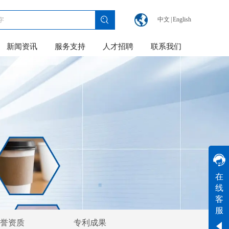
中文
|
English
新闻资讯
服务支持
人才招聘
联系我们
黄工
在
线
工作时间
客
周一
至
周六
8:30-17:30
服
誉资质
专利成果