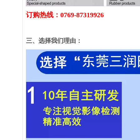
订购热线：0769-87319926
三、选择我们理由：