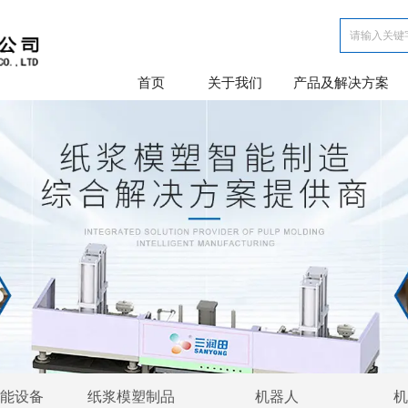
首页
关于我们
产品及解决方案
能设备
纸浆模塑制品
机器人
机