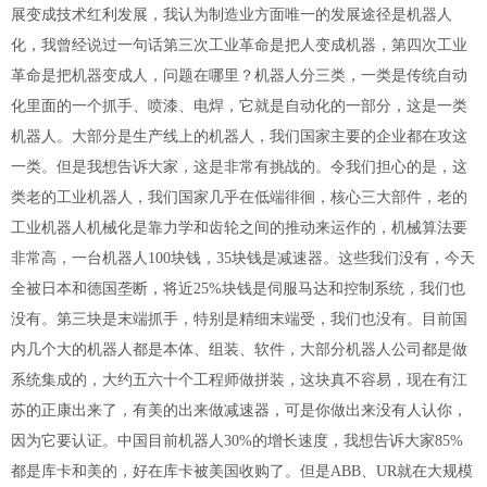
展变成技术红利发展，我认为制造业方面唯一的发展途径是机器人
化，我曾经说过一句话第三次工业革命是把人变成机器，第四次工业
革命是把机器变成人，问题在哪里？机器人分三类，一类是传统自动
化里面的一个抓手、喷漆、电焊，它就是自动化的一部分，这是一类
机器人。大部分是生产线上的机器人，我们国家主要的企业都在攻这
一类。但是我想告诉大家，这是非常有挑战的。令我们担心的是，这
类老的工业机器人，我们国家几乎在低端徘徊，核心三大部件，老的
工业机器人机械化是靠力学和齿轮之间的推动来运作的，机械算法要
非常高，一台机器人100块钱，35块钱是减速器。这些我们没有，今天
全被日本和德国垄断，将近25%块钱是伺服马达和控制系统，我们也
没有。第三块是末端抓手，特别是精细末端受，我们也没有。目前国
内几个大的机器人都是本体、组装、软件，大部分机器人公司都是做
系统集成的，大约五六十个工程师做拼装，这块真不容易，现在有江
苏的正康出来了，有美的出来做减速器，可是你做出来没有人认你，
因为它要认证。中国目前机器人30%的增长速度，我想告诉大家85%
都是库卡和美的，好在库卡被美国收购了。但是ABB、UR就在大规模